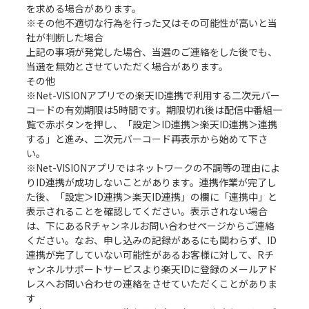
を求める場合があります。
※その他不適切な行為を行った又はその可能性が高いと当
社が判断した場合
上記の事項が発覚した場合、当選のご連絡をした後でも、
当選を無効とさせていただく場合があります。
その他
※Net-VISIONアプリでの楽天ID連携で利用する二次元バー
コードの有効期限は5時間です。期限切れ後は配信中番組一
覧で赤ボタンを押し、「設定＞ID連携＞楽天ID連携＞連携
する」と進み、二次元バーコード再表示から始めて下さ
い。
※Net-VISIONアプリではネットワークの不調等の理由によ
りID連携が成功しないことがあります。連携作業が完了し
た後、「設定＞ID連携＞楽天ID連携」の欄に「連携中」と
表示されることを確認してください。表示されない場合
は、下にあるRチャンネルお問い合わせページからご連絡
ください。なお、申し込みの記録があるにも関わらず、ID
連携が完了していない可能性があるお客様に対して、Rチ
ャンネルサポートサービスより楽天IDに登録のメールアド
レスへお問い合わせの連絡をさせていただくことがありま
す