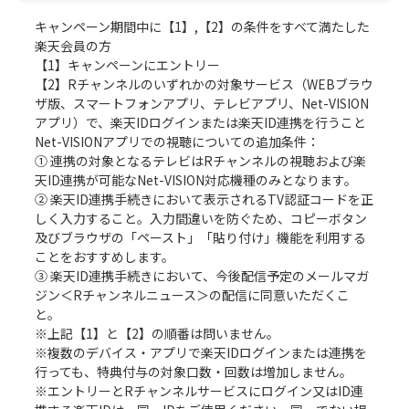
キャンペーン期間中に【1】,【2】の条件をすべて満たした
楽天会員の方
【1】キャンペーンにエントリー
【2】Rチャンネルのいずれかの対象サービス（WEBブラウ
ザ版、スマートフォンアプリ、テレビアプリ、Net-VISION
アプリ）で、楽天IDログインまたは楽天ID連携を行うこと
Net-VISIONアプリでの視聴についての追加条件：
① 連携の対象となるテレビはRチャンネルの視聴および楽
天ID連携が可能なNet-VISION対応機種のみとなります。
② 楽天ID連携手続きにおいて表示されるTV認証コードを正
しく入力すること。入力間違いを防ぐため、コピーボタン
及びブラウザの「ペースト」「貼り付け」機能を利用する
ことをおすすめします。
③ 楽天ID連携手続きにおいて、今後配信予定のメールマガ
ジン＜Rチャンネルニュース＞の配信に同意いただくこ
と。
※上記【1】と【2】の順番は問いません。
※複数のデバイス・アプリで楽天IDログインまたは連携を
行っても、特典付与の対象口数・回数は増加しません。
※エントリーとRチャンネルサービスにログイン又はID連